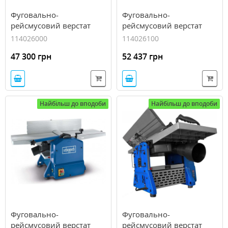
Фуговально-
Фуговально-
рейсмусовий верстат
рейсмусовий верстат
Metabo HC 260 C/2,2
Metabo HC 260 C/2,8 DNB
114026000
114026100
WNB (114026000)
(114026100)
47 300 грн
52 437 грн
Найбільш до вподоби
Найбільш до вподоби
Фуговально-
Фуговально-
рейсмусовий верстат
рейсмусовий верстат