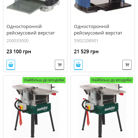
Односторонній
Односторонній
рейсмусовий верстат
рейсмусовий верстат
Metabo DH 330
Scheppach PLM1800
200033000
5902208901
(0200033000)
23 100 грн
21 529 грн
Найбільш до вподоби
Найбільш до вподоби