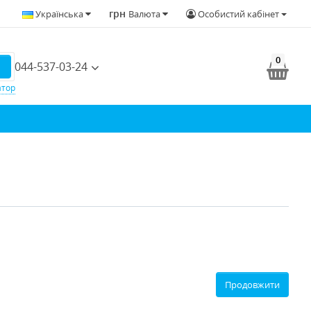
грн
Українська
Валюта
Особистий кабінет
0
044-537-03-24
атор
Продовжити